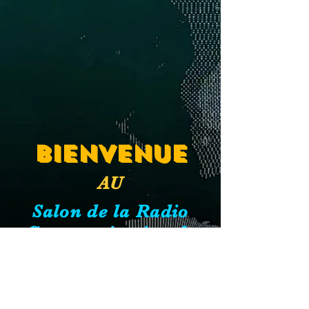
Bienvenue
AU
Salon de la Radio
Communication de
l'A.E.R.C.Q.
5 ième édition