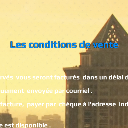
Les condi
tions de vente
servés vous seront facturés dans un délai d
iquement envoyée par courriel .
la facture, payer par chèque à l'adresse 
e est disponible .