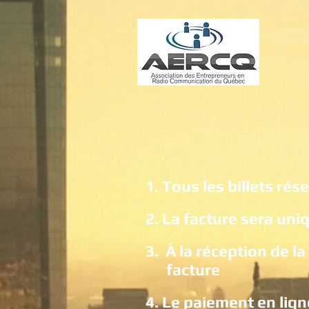
1. Tous les billets ré
2. La facture sera un
3.
À la réception de 
facture
4. Le paiement en lign